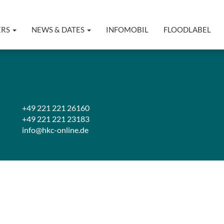
ERS
NEWS & DATES
INFOMOBIL
FLOODLABEL
+49 221 221 26160
+49 221 221 23183
info@hkc-online.de