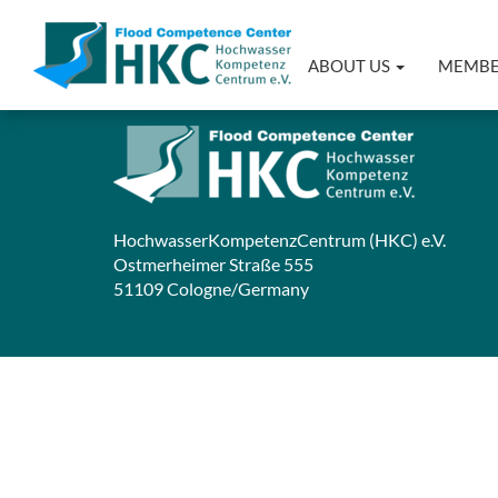
ABOUT US
MEMB
You are here:
Home
>
HochwasserKompetenzCentrum (HKC) e.V.
Ostmerheimer Straße 555
51109 Cologne/Germany