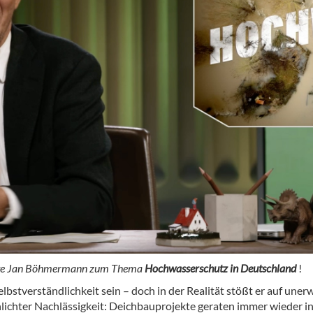
ete Jan Böhmermann zum Thema
Hochwasserschutz in Deutschland
!
elbstverständlichkeit sein – doch in der Realität stößt er auf un
lichter Nachlässigkeit: Deichbauprojekte geraten immer wieder i