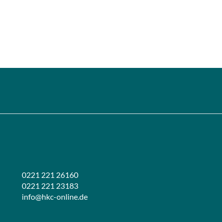
0221 221 26160
0221 221 23183
info@hkc-online.de