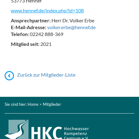
53773 Hennef
www.hennef.de/index.php?id=108
Ansprechpartner:
Herr Dr. Volker Erbe
E-Mail-Adresse:
volker.erbe@hennef.de
Telefon:
02242 888-369
Mitglied seit:
2021
Zurück zur Mitglieder-Liste
Sie sind hier:
Home
> Mitglieder