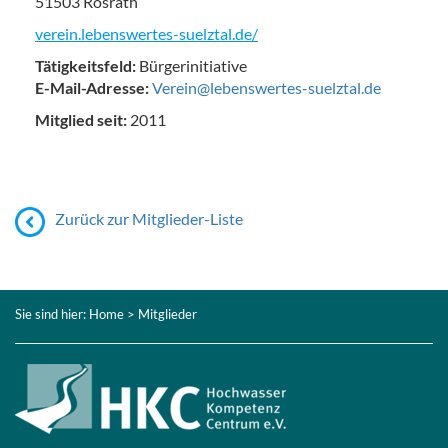
51503 Rösrath
verein.lebenswertes-suelztal.de/
Tätigkeitsfeld:
Bürgerinitiative
E-Mail-Adresse:
Verein@lebenswertes-suelztal.de
Mitglied seit:
2011
Zurück zur Mitglieder-Liste
Sie sind hier:
Home
> Mitglieder